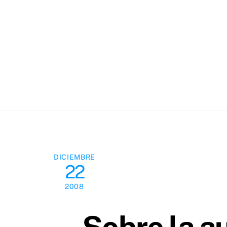
Skip
to
content
DICIEMBRE
22
2008
Sobre la a