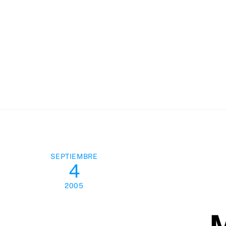
Skip
to
content
SEPTIEMBRE
4
2005
M