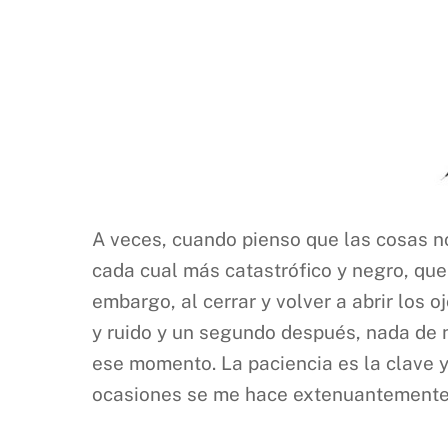
A veces, cuando pienso que las cosas n
cada cual más catastrófico y negro, qu
embargo, al cerrar y volver a abrir los 
y ruido y un segundo después, nada de na
ese momento. La paciencia es la clave y
ocasiones se me hace extenuantemente