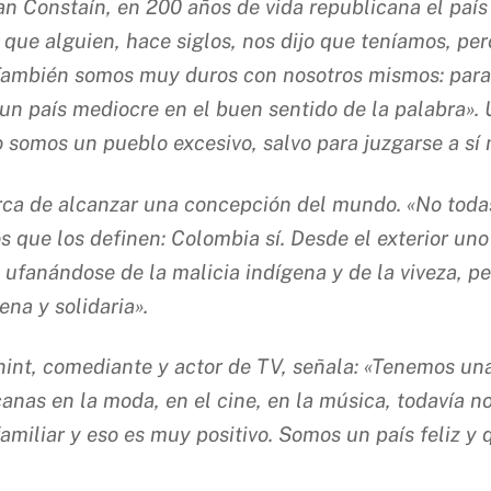
ban Constaín, en 200 años de vida republicana el paí
s’ que alguien, hace siglos, nos dijo que teníamos, 
 También somos muy duros con nosotros mismos: para 
 un país mediocre en el buen sentido de la palabra». 
o somos un pueblo excesivo, salvo para juzgarse a sí
ca de alcanzar una concepción del mundo. «No todas 
s que los definen: Colombia sí. Desde el exterior un
ve ufanándose de la malicia indígena y de la viveza,
ena y solidaria».
int, comediante y actor de TV, señala: «Tenemos una 
anas en la moda, en el cine, en la música, todavía no
miliar y eso es muy positivo. Somos un país feliz y q