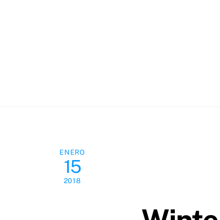
Skip
to
content
ENERO
15
2018
Winte