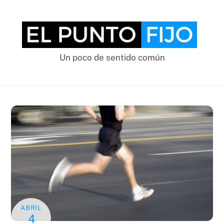
Skip
to
content
Un poco de sentido común
ABRIL
4