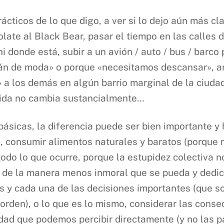
icos de lo que digo, a ver si lo dejo aún más clar
ate al Black Bear, pasar el tiempo en las calles d
i donde está, subir a un avión / auto / bus / barco 
án de moda» o porque «necesitamos descansar», and
 a los demás en algún barrio marginal de la ciuda
vida no cambia sustancialmente…
ásicas, la diferencia puede ser bien importante y
 consumir alimentos naturales y baratos (porque 
e todo lo que ocurre, porque la estupidez colectiva 
r de la manera menos inmoral que se pueda y dedica
s y cada una de las decisiones importantes (que s
e orden), o lo que es lo mismo, considerar las con
idad que podemos percibir directamente (y no las p