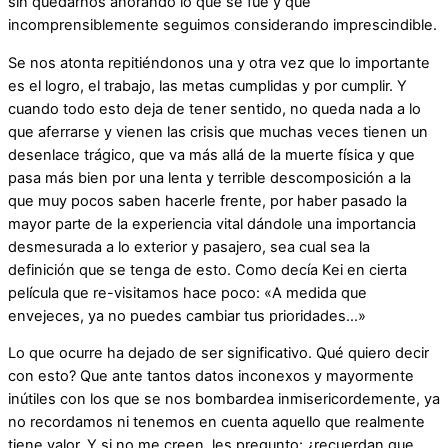
sin quedarnos añorando lo que se fue y que
incomprensiblemente seguimos considerando imprescindible.
Se nos atonta repitiéndonos una y otra vez que lo importante
es el logro, el trabajo, las metas cumplidas y por cumplir. Y
cuando todo esto deja de tener sentido, no queda nada a lo
que aferrarse y vienen las crisis que muchas veces tienen un
desenlace trágico, que va más allá de la muerte física y que
pasa más bien por una lenta y terrible descomposición a la
que muy pocos saben hacerle frente, por haber pasado la
mayor parte de la experiencia vital dándole una importancia
desmesurada a lo exterior y pasajero, sea cual sea la
definición que se tenga de esto. Como decía Kei en cierta
película que re-visitamos hace poco: «A medida que
envejeces, ya no puedes cambiar tus prioridades…»
Lo que ocurre ha dejado de ser significativo. Qué quiero decir
con esto? Que ante tantos datos inconexos y mayormente
inútiles con los que se nos bombardea inmisericordemente, ya
no recordamos ni tenemos en cuenta aquello que realmente
tiene valor. Y si no me creen, les pregunto: ¿recuerdan que