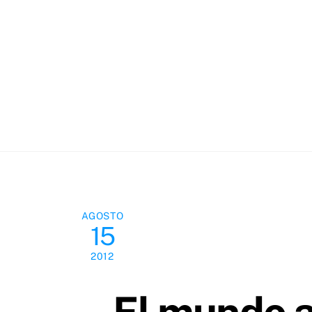
Skip
to
content
AGOSTO
15
2012
El mundo al