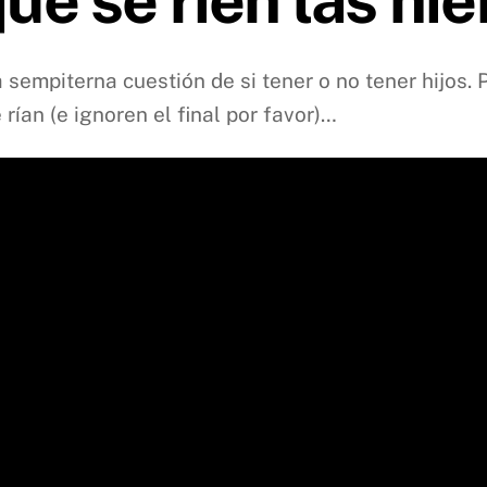
 sempiterna cuestión de si tener o no tener hijos.
ían (e ignoren el final por favor)…