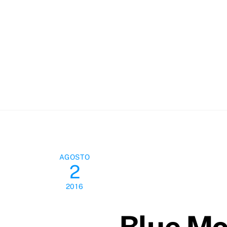
Skip
to
content
AGOSTO
2
2016
Blue Mo