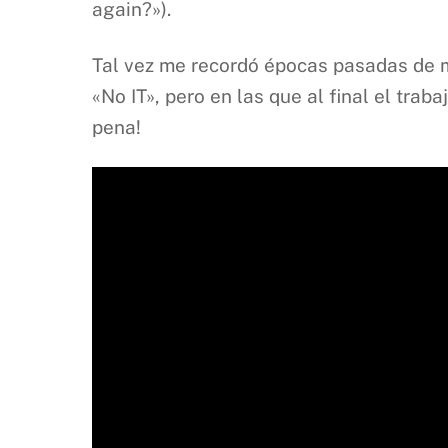
again?»).
Tal vez me recordó épocas pasadas de mi
«No IT», pero en las que al final el tra
pena!