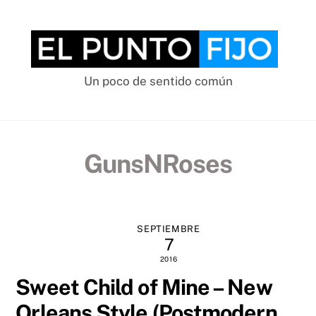
Skip
to
content
Un poco de sentido común
GunsNRoses
SEPTIEMBRE
7
2016
Sweet Child of Mine – New
Orleans Style (Postmodern